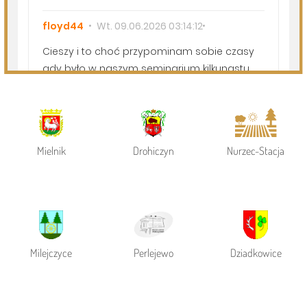
Powiat Siemiatycki
Siemiatycze
Gmina Siemiatycze
Mielnik
Drohiczyn
Nurzec-Stacja
Milejczyce
Perlejewo
Dziadkowice