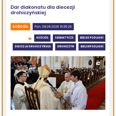
Zmiany personalne w diecezji drohiczyńskiej
05.08.2026
Podlasie24
Pielgrzymują sercem. Duchowi pątnicy w parafii Kłopoty-
Stanisławy wspierają Pieszą Pielgrzymkę Drohiczyńską
05.08.2026
Komenda Policji Siemiatycze
Groził żonie nożem - trafił do aresztu
05.08.2026
Gmina Perlejewo
Gmina Perlejewo z dofinansowaniem na wsparcie
jednostek OSP
05.08.2026
Gmina Dziadkowice
Jubileusz 40-lecia „Kaliny” – galeria.