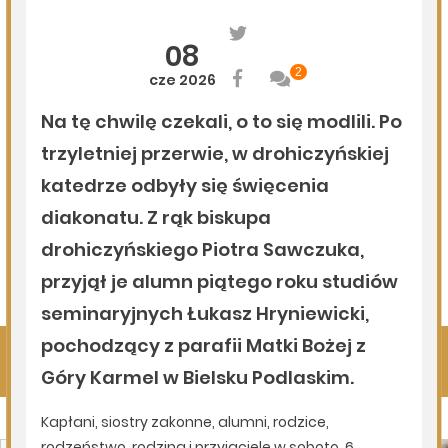
05.08.2026
Podlasie24
Via Carpatia coraz dłuższa. Kolejny odcinek S19 otwarty
dla kierowców
05.08.2026
Podlasie24
Zmiany kadrowe w powiecie siemiatyckim. Nowe osoby
na kierowniczych stanowiskach
04.08.2026
Komenda Policji Siemiatycze
Szczęśliwy finał poszukiwań 45-latka
Pokaż więcej
Kliknij, by wyświetlić wszystkie artykuły
Na sygnale