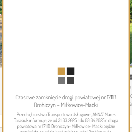
08.08.2026
Podlasie24
06.
Siódmy dzień Pieszej Pielgrzymki
Tr
Drohiczyńskiej. Wytrwałość, modlitwa i
Pi
Czasowe zamknięcie drogi powiatowej nr 1711B
droga ku Jasnej Górze /AUDIO/
Ja
Drohiczyn – Miłkowice-Maćki
Przedsiębiorstwo Transportowo Usługowe „ANNA” Marek
Tarasiuk informuje, że od 31.03.2025 r.do 03.04.2025 r. droga
Page 1 of 6
powiatowa nr 1711B Drohiczyn- Miłkowice- Maćki będzie
Inwestycje
zamknięta na odcinkuod miejscowości Drohiczyn do