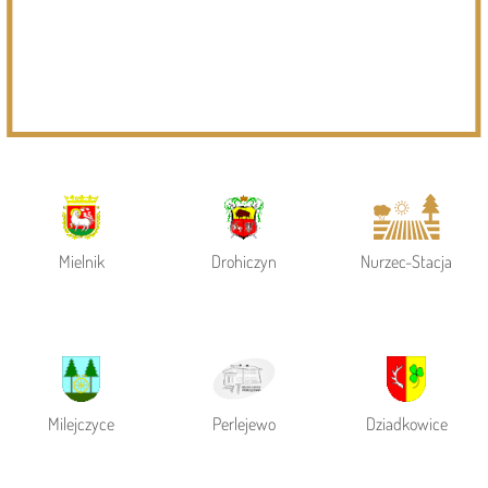
Powiat Siemiatycki
Siemiatycze
Gmina Siemiatycze
Mielnik
Drohiczyn
Nurzec-Stacja
Milejczyce
Perlejewo
Dziadkowice