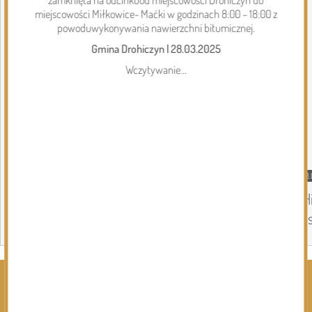
miejscowości Miłkowice- Maćki w godzinach 8:00 – 18:00 z
powoduwykonywania nawierzchni bitumicznej.
Gmina Drohiczyn
|
28.03.2025
Wczytywanie...
08.08.2026
Gmina Siemiatycze
08.
Kolejna dotacja dla OSP
„H
in
Page 1 of 6
Rozwiń kategorie ⬇️
Kliknij, by wyświetlić wszystkie kategorie