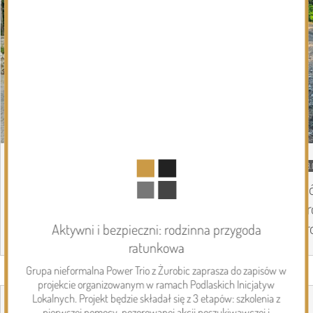
DZISIEJSZY
Podlasie24
08.
Coraz mniej kilometrów do Częstochowy,
Si
coraz więcej pielgrzymów na trasie. Ósmy
Dr
dzień Pieszej Pielgrzymki Drohiczyńskiej
dr
Aktywni i bezpieczni: rodzinna przygoda
ratunkowa
Grupa nieformalna Power Trio z Żurobic zaprasza do zapisów w
Page 1 of 6
Inwestycje
projekcie organizowanym w ramach Podlaskich Inicjatyw
Lokalnych. Projekt będzie składał się z 3 etapów: szkolenia z
pierwszej pomocy, pozorowanej akcji poszukiwawczej i