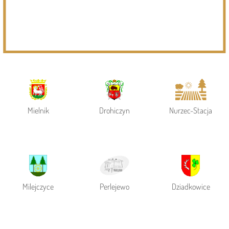
Powiat Siemiatycki
Siemiatycze
Gmina Siemiatycze
Mielnik
Drohiczyn
Nurzec-Stacja
Milejczyce
Perlejewo
Dziadkowice