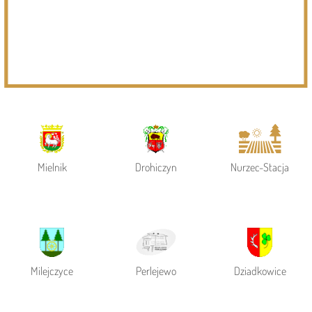
Powiat Siemiatycki
Siemiatycze
Gmina Siemiatycze
Mielnik
Drohiczyn
Nurzec-Stacja
Milejczyce
Perlejewo
Dziadkowice