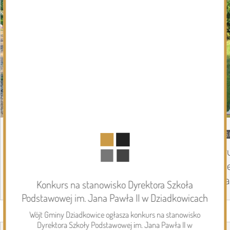
DZISIEJSZY
Podlasie24
06.
Siódmy dzień Pieszej Pielgrzymki
Tr
Drohiczyńskiej. Wytrwałość, modlitwa i
Pi
droga ku Jasnej Górze /AUDIO/
Ja
Konkurs na stanowisko Dyrektora Szkoła
Podstawowej im. Jana Pawła II w Dziadkowicach
Wójt Gminy Dziadkowice ogłasza konkurs na stanowisko
Page 1 of 6
Inwestycje
Dyrektora Szkoły Podstawowej im. Jana Pawła II w