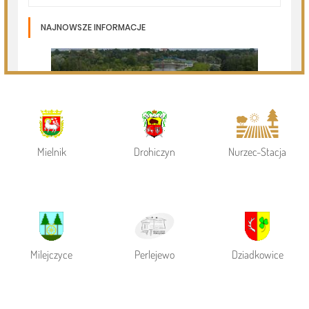
Powiat Siemiatycki
Siemiatycze
Gmina Siemiatycze
Mielnik
Drohiczyn
Nurzec-Stacja
Milejczyce
Perlejewo
Dziadkowice