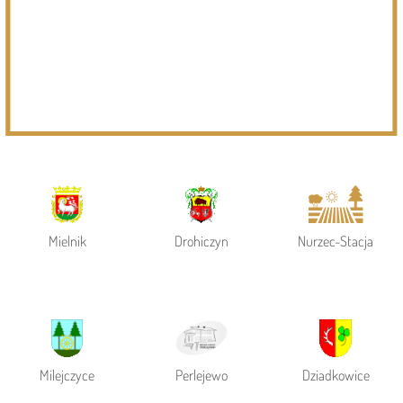
Page 1 of 6
Powiat Siemiatycki
Siemiatycze
Gmina Siemiatycze
Mielnik
Drohiczyn
Nurzec-Stacja
Milejczyce
Perlejewo
Dziadkowice