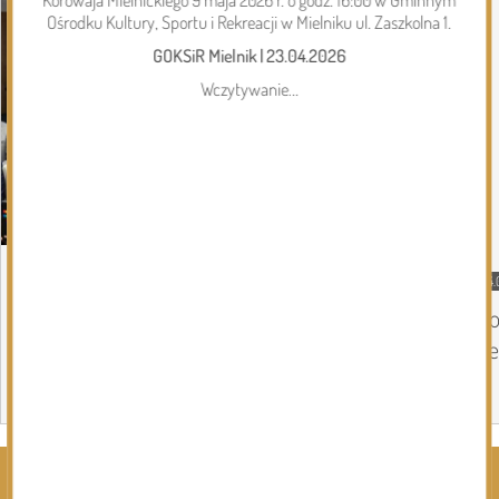
Ośrodku Kultury, Sportu i Rekreacji w Mielniku ul. Zaszkolna 1.
GOKSiR Mielnik
|
23.04.2026
Wczytywanie...
05.08.2026
Gmina Perlejewo
04.
Gmina Perlejewo z dofinansowaniem na
Do
wsparcie jednostek OSP
Se
Page 1 of 6
Rozwiń kategorie ⬇️