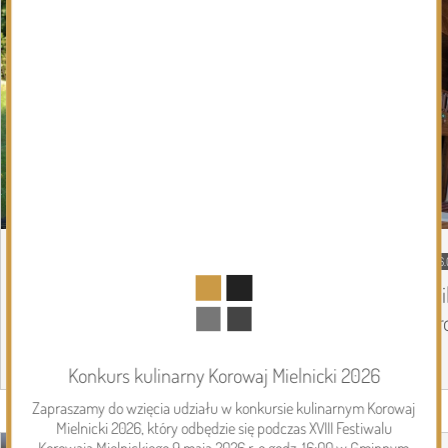
06.08.2026
Podlasie24
06.
Trud drogi i siła wspólnoty. Szósty dzień
Mi
Pieszej Pielgrzymki Drohiczyńskiej na
pr
Jasną Górę
Konkurs kulinarny Korowaj Mielnicki 2026
Zapraszamy do wzięcia udziału w konkursie kulinarnym Korowaj
Page 1 of 6
Mielnicki 2026, który odbędzie się podczas XVIII Festiwalu
Inwestycje
Korowaja Mielnickiego 9 maja 2026 r. o godz. 16:00 w Gminnym