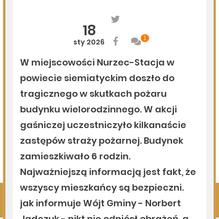
Milejczyce przyciągają tłumy. Poznaj program nabożeństw
/AUDIO/
06.08.2026
Podlasie24
Kolejny rekord na Bugu
05.08.2026
Podlasie24
Zmiany personalne w diecezji drohiczyńskiej
05.08.2026
Podlasie24
Pielgrzymują sercem. Duchowi pątnicy w parafii Kłopoty-
Stanisławy wspierają Pieszą Pielgrzymkę Drohiczyńską
Pokaż więcej
Kliknij, by wyświetlić wszystkie artykuły