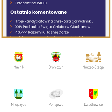
Page 1 of 6
Powiat Siemiatycki
Siemiatycze
Gmina Siemiatycze
Mielnik
Drohiczyn
Nurzec-Stacja
Milejczyce
Perlejewo
Dziadkowice