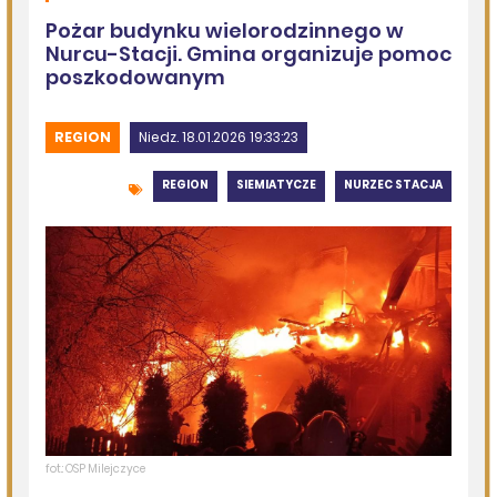
Szedł ulicą z nożem w ręku i metalową rurką - w plecaku
miał skradziony alkohol i perfumy
DZISIEJSZY
Miejska Biblioteka Publiczna w Siemiatyczach
Wernisaż wystawy „Pędzlem i sercem” w Galerii
„Odrobina Kultury”
06.08.2026
Podlasie24
Po raz 35. w Mielniku odbędą się Muzyczne Dialogi nad
Bugiem
06.08.2026
Podlasie24
Trud drogi i siła wspólnoty. Szósty dzień Pieszej
Pielgrzymki Drohiczyńskiej na Jasną Górę
06.08.2026
Podlasie24