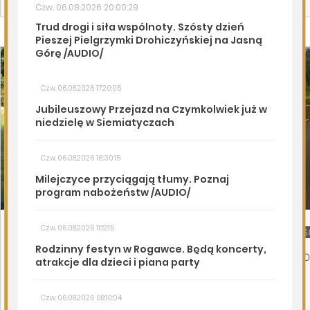
Page 1 of 6
Drohiczyn
06.08.2026
Podlasie24
06.
Trud drogi i siła wspólnoty. Szósty dzień
Ko
Pieszej Pielgrzymki Drohiczyńskiej na
Jasną Górę