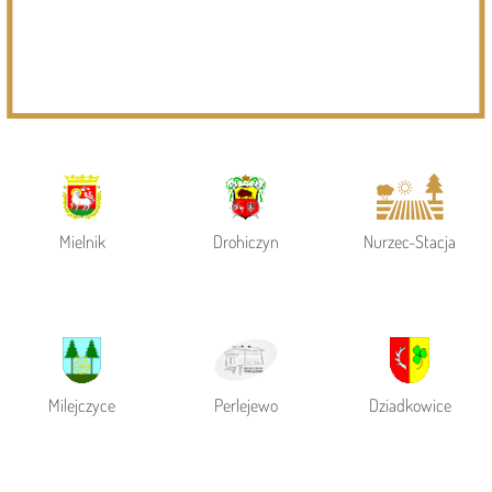
Powiat Siemiatycki
Siemiatycze
Gmina Siemiatycze
Mielnik
Drohiczyn
Nurzec-Stacja
Milejczyce
Perlejewo
Dziadkowice