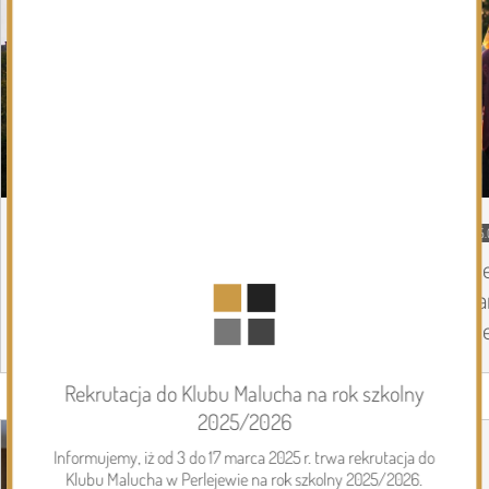
05.08.2026
Podlasie24
05.
Zmiany personalne w diecezji
Pi
drohiczyńskiej
pa
Pi
Rekrutacja do Klubu Malucha na rok szkolny
Page 1 of 6
Inwestycje
2025/2026
Informujemy, iż od 3 do 17 marca 2025 r. trwa rekrutacja do
Klubu Malucha w Perlejewie na rok szkolny 2025/2026.