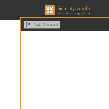
Powiat Siemiatycki