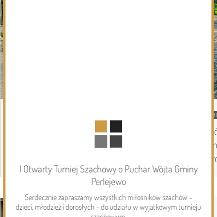
DZISIEJSZY
Podlasie24
08.
Coraz mniej kilometrów do Częstochowy,
Si
coraz więcej pielgrzymów na trasie. Ósmy
Dr
dzień Pieszej Pielgrzymki Drohiczyńskiej
dr
I Otwarty Turniej Szachowy o Puchar Wójta Gminy
Perlejewo
Page 1 of 6
Inwestycje
Serdecznie zapraszamy wszystkich miłośników szachów –
dzieci, młodzież i dorosłych – do udziału w wyjątkowym turnieju
szachowym.