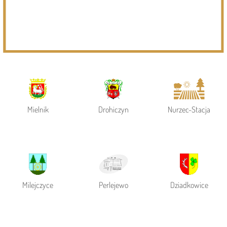
Powiat Siemiatycki
Siemiatycze
Gmina Siemiatycze
Mielnik
Drohiczyn
Nurzec-Stacja
Milejczyce
Perlejewo
Dziadkowice