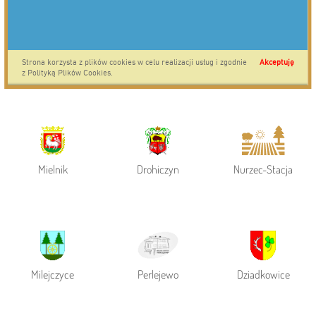
Powiat Siemiatycki
Siemiatycze
Gmina Siemiatycze
Mielnik
Drohiczyn
Nurzec-Stacja
Milejczyce
Perlejewo
Dziadkowice