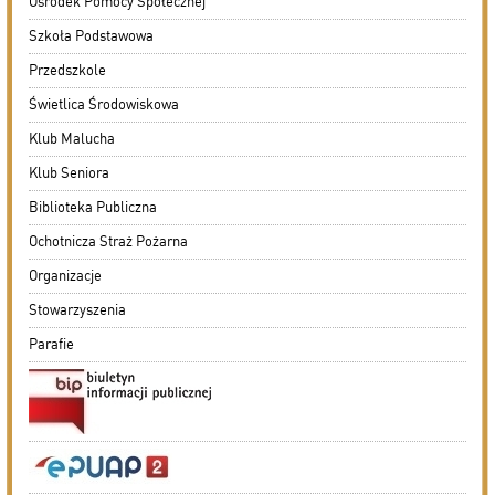
Kolejna dotacja dla OSP
DZISIEJSZY
Podlasie24
Siódmy dzień Pieszej Pielgrzymki Drohiczyńskiej.
Wytrwałość, modlitwa i droga ku Jasnej Górze /AUDIO/
DZISIEJSZY
Miejska Biblioteka Publiczna w Siemiatyczach
„Historie blisko ludzi – Podlaskie inspiracje”
07.08.2026
Komenda Policji Siemiatycze
Szedł ulicą z nożem w ręku i metalową rurką - w plecaku
miał skradziony alkohol i perfumy
07.08.2026
Miejska Biblioteka Publiczna w Siemiatyczach
Wernisaż wystawy „Pędzlem i sercem” w Galerii
„Odrobina Kultury”