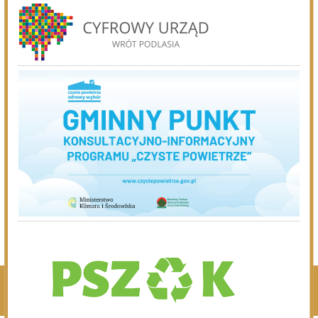
06.08.2026
Podlasie24
Po raz 35. w Mielniku odbędą się Muzyczne Dialogi nad
Bugiem
06.08.2026
Podlasie24
Trud drogi i siła wspólnoty. Szósty dzień Pieszej
Pielgrzymki Drohiczyńskiej na Jasną Górę
06.08.2026
Podlasie24
Milejczyce przyciągają tłumy. Poznaj program nabożeństw
/AUDIO/
Pokaż więcej
Kliknij, by wyświetlić wszystkie artykuły