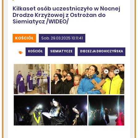
Kolejna dotacja dla OSP
DZISIEJSZY
Podlasie24
Siódmy dzień Pieszej Pielgrzymki Drohiczyńskiej.
Wytrwałość, modlitwa i droga ku Jasnej Górze /AUDIO/
DZISIEJSZY
Miejska Biblioteka Publiczna w Siemiatyczach
„Historie blisko ludzi – Podlaskie inspiracje”
07.08.2026
Komenda Policji Siemiatycze
Szedł ulicą z nożem w ręku i metalową rurką - w plecaku
miał skradziony alkohol i perfumy
07.08.2026
Miejska Biblioteka Publiczna w Siemiatyczach
Wernisaż wystawy „Pędzlem i sercem” w Galerii
„Odrobina Kultury”