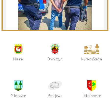
Powiat Siemiatycki
Siemiatycze
Gmina Siemiatycze
Mielnik
Drohiczyn
Nurzec-Stacja
Milejczyce
Perlejewo
Dziadkowice