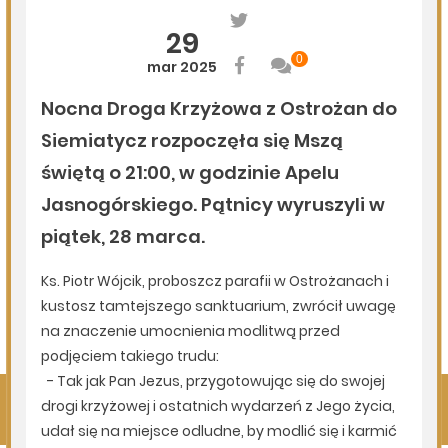
06.08.2026
Podlasie24
Po raz 35. w Mielniku odbędą się Muzyczne Dialogi nad
Bugiem
06.08.2026
Podlasie24
Trud drogi i siła wspólnoty. Szósty dzień Pieszej
Pielgrzymki Drohiczyńskiej na Jasną Górę
06.08.2026
Podlasie24
Milejczyce przyciągają tłumy. Poznaj program nabożeństw
/AUDIO/
Pokaż więcej
Kliknij, by wyświetlić wszystkie artykuły