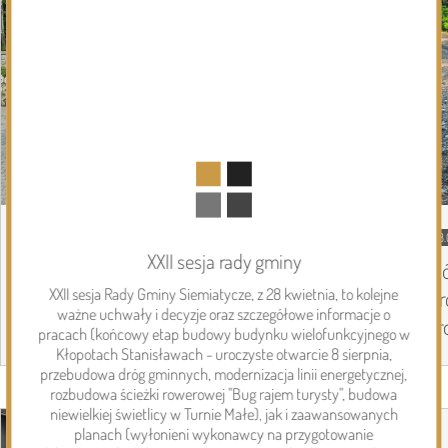
DZISIEJSZY
Podlasie24
08.
XXII sesja rady gminy
Coraz mniej kilometrów do Częstochowy,
Si
coraz więcej pielgrzymów na trasie. Ósmy
Dr
XXII sesja Rady Gminy Siemiatycze, z 28 kwietnia, to kolejne
ważne uchwały i decyzje oraz szczegółowe informacje o
dzień Pieszej Pielgrzymki Drohiczyńskiej
dr
pracach (końcowy etap budowy budynku wielofunkcyjnego w
Kłopotach Stanisławach - uroczyste otwarcie 8 sierpnia,
przebudowa dróg gminnych, modernizacja linii energetycznej,
rozbudowa ścieżki rowerowej "Bug rajem turysty", budowa
Page 1 of 6
Inwestycje
niewielkiej świetlicy w Turnie Małe), jak i zaawansowanych
planach (wyłonieni wykonawcy na przygotowanie