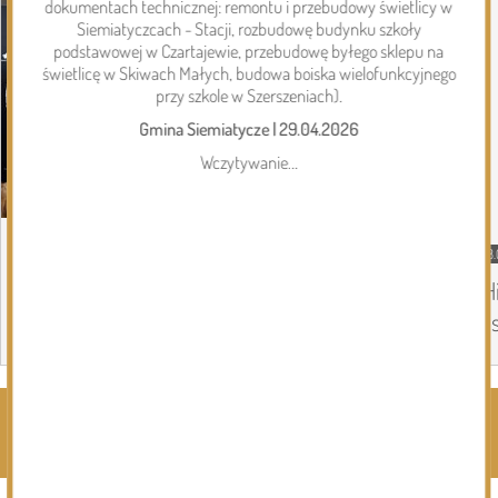
dokumentach technicznej: remontu i przebudowy świetlicy w
Siemiatyczcach - Stacji, rozbudowę budynku szkoły
podstawowej w Czartajewie, przebudowę byłego sklepu na
świetlicę w Skiwach Małych, budowa boiska wielofunkcyjnego
przy szkole w Szerszeniach).
Gmina Siemiatycze
|
29.04.2026
Wczytywanie...
08.08.2026
Gmina Siemiatycze
08.
Kolejna dotacja dla OSP
„H
in
Page 1 of 6
Rozwiń kategorie ⬇️
Kliknij, by wyświetlić wszystkie kategorie