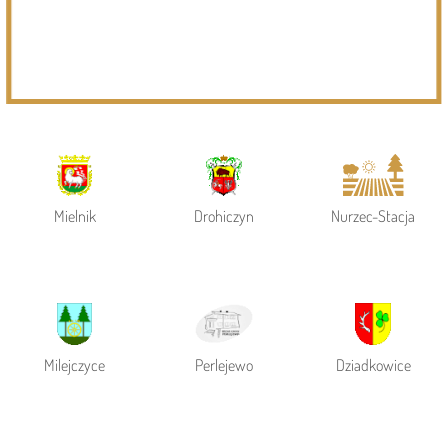
Powiat Siemiatycki
Siemiatycze
Gmina Siemiatycze
Mielnik
Drohiczyn
Nurzec-Stacja
Milejczyce
Perlejewo
Dziadkowice