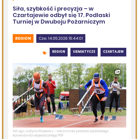
BITWA SOŁECTW – już można zgłaszać drużyny
DZISIEJSZY
Podlasie24
Coraz mniej kilometrów do Częstochowy, coraz więcej
pielgrzymów na trasie. Ósmy dzień Pieszej Pielgrzymki
Drohiczyńskiej
08.08.2026
Gmina Dziadkowice
Przebudowa drogi dojazdowej do pól
08.08.2026
Gmina Siemiatycze
Kolejna dotacja dla OSP
08.08.2026
Podlasie24
Siódmy dzień Pieszej Pielgrzymki Drohiczyńskiej.
Wytrwałość, modlitwa i droga ku Jasnej Górze /AUDIO/