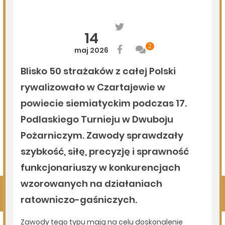
08.08.2026
Miejska Biblioteka Publiczna w Siemiatyczach
„Historie blisko ludzi – Podlaskie inspiracje”
07.08.2026
Komenda Policji Siemiatycze
Szedł ulicą z nożem w ręku i metalową rurką - w plecaku
miał skradziony alkohol i perfumy
07.08.2026
Miejska Biblioteka Publiczna w Siemiatyczach
Wernisaż wystawy „Pędzlem i sercem” w Galerii
„Odrobina Kultury”
Pokaż więcej
Kliknij, by wyświetlić wszystkie artykuły