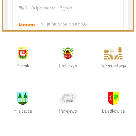
Powiat Siemiatycki
Siemiatycze
Gmina Siemiatycze
Mielnik
Drohiczyn
Nurzec-Stacja
Milejczyce
Perlejewo
Dziadkowice