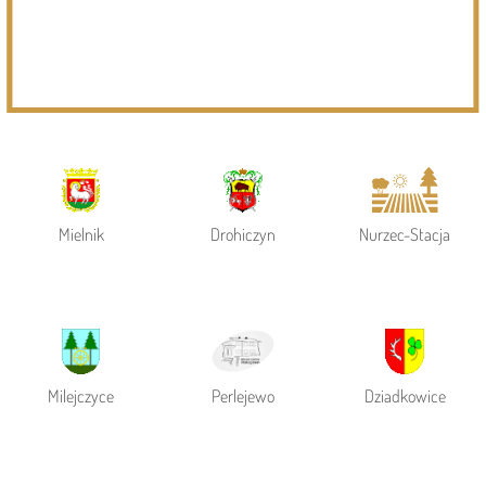
Powiat Siemiatycki
Siemiatycze
Gmina Siemiatycze
Mielnik
Drohiczyn
Nurzec-Stacja
Milejczyce
Perlejewo
Dziadkowice