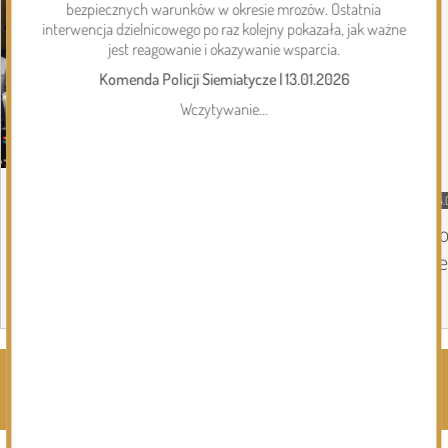
bezpiecznych warunków w okresie mrozów. Ostatnia
interwencja dzielnicowego po raz kolejny pokazała, jak ważne
jest reagowanie i okazywanie wsparcia.
Komenda Policji Siemiatycze
|
13.01.2026
Wczytywanie...
05.08.2026
Gmina Perlejewo
04.
Gmina Perlejewo z dofinansowaniem na
Do
wsparcie jednostek OSP
Se
Page 1 of 6
Rozwiń kategorie ⬇️
Kliknij, by wyświetlić wszystkie kategorie