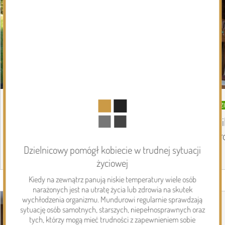
DZISIEJSZY
Podlasie24
DZ
Trud drogi i siła wspólnoty. Szósty dzień
Mi
Pieszej Pielgrzymki Drohiczyńskiej na
pr
Jasną Górę
Dzielnicowy pomógł kobiecie w trudnej sytuacji
życiowej
Kiedy na zewnątrz panują niskie temperatury wiele osób
Page 1 of 6
narażonych jest na utratę życia lub zdrowia na skutek
Inwestycje
wychłodzenia organizmu. Mundurowi regularnie sprawdzają
sytuację osób samotnych, starszych, niepełnosprawnych oraz
tych, którzy mogą mieć trudności z zapewnieniem sobie