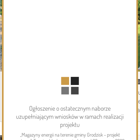
08.08.2026
Podlasie24
06.
Siódmy dzień Pieszej Pielgrzymki
Tr
Drohiczyńskiej. Wytrwałość, modlitwa i
Pi
Ogłoszenie o ostatecznym naborze
droga ku Jasnej Górze /AUDIO/
Ja
uzupełniającym wniosków w ramach realizacji
projektu
Page 1 of 6
Inwestycje
„Magazyny energii na terenie gminy Grodzisk – projekt