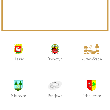
Powiat Siemiatycki
Siemiatycze
Gmina Siemiatycze
Mielnik
Drohiczyn
Nurzec-Stacja
Milejczyce
Perlejewo
Dziadkowice