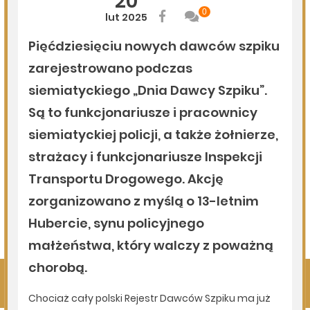
Milejczyce przyciągają tłumy. Poznaj program nabożeństw
/AUDIO/
06.08.2026
Podlasie24
Kolejny rekord na Bugu
05.08.2026
Podlasie24
Zmiany personalne w diecezji drohiczyńskiej
05.08.2026
Podlasie24
Pielgrzymują sercem. Duchowi pątnicy w parafii Kłopoty-
Stanisławy wspierają Pieszą Pielgrzymkę Drohiczyńską
Pokaż więcej
Kliknij, by wyświetlić wszystkie artykuły