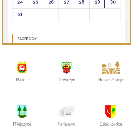
Page 1 of 6
Powiat Siemiatycki
Siemiatycze
Gmina Siemiatycze
Mielnik
Drohiczyn
Nurzec-Stacja
Milejczyce
Perlejewo
Dziadkowice