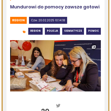
Szedł ulicą z nożem w ręku i metalową rurką - w plecaku
miał skradziony alkohol i perfumy
DZISIEJSZY
Miejska Biblioteka Publiczna w Siemiatyczach
Wernisaż wystawy „Pędzlem i sercem” w Galerii
„Odrobina Kultury”
06.08.2026
Podlasie24
Po raz 35. w Mielniku odbędą się Muzyczne Dialogi nad
Bugiem
06.08.2026
Podlasie24
Trud drogi i siła wspólnoty. Szósty dzień Pieszej
Pielgrzymki Drohiczyńskiej na Jasną Górę
06.08.2026
Podlasie24