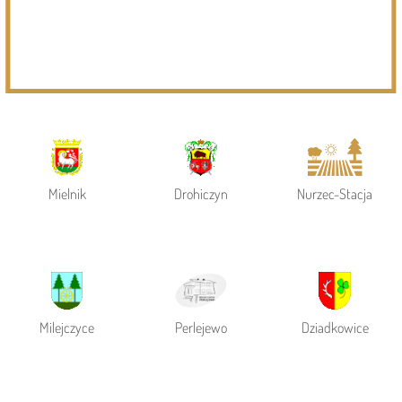
Powiat Siemiatycki
Siemiatycze
Gmina Siemiatycze
Mielnik
Drohiczyn
Nurzec-Stacja
Milejczyce
Perlejewo
Dziadkowice