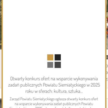
DZISIEJSZY
Podlasie24
09.
Kolejna niedziela na pielgrzymkowym
Co
szlaku. Pątnicy coraz bliżej Jasnej Góry
co
dz
Otwarty konkurs ofert na wsparcie wykonywania
zadań publicznych Powiatu Siemiatyckiego w 2025
roku w sferach: kultura, sztuka…
Page 1 of 6
Inwestycje
Zarząd Powiatu Siemiatyckiego ogłasza otwarty konkurs ofert
na wsparcie wykonywania zadań publicznych Powiatu