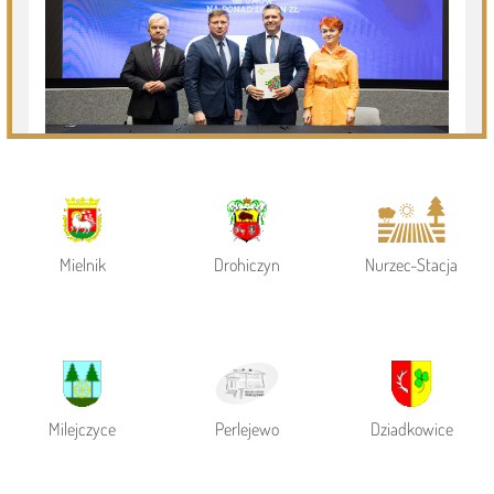
Powiat Siemiatycki
Siemiatycze
Gmina Siemiatycze
Mielnik
Drohiczyn
Nurzec-Stacja
Milejczyce
Perlejewo
Dziadkowice