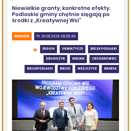
Kolejna dotacja dla OSP
08.08.2026
Podlasie24
Siódmy dzień Pieszej Pielgrzymki Drohiczyńskiej.
Wytrwałość, modlitwa i droga ku Jasnej Górze /AUDIO/
08.08.2026
Miejska Biblioteka Publiczna w Siemiatyczach
„Historie blisko ludzi – Podlaskie inspiracje”
07.08.2026
Komenda Policji Siemiatycze
Szedł ulicą z nożem w ręku i metalową rurką - w plecaku
miał skradziony alkohol i perfumy
07.08.2026
Miejska Biblioteka Publiczna w Siemiatyczach
Wernisaż wystawy „Pędzlem i sercem” w Galerii
„Odrobina Kultury”