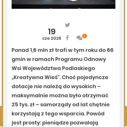
06.08.2026
Podlasie24
Po raz 35. w Mielniku odbędą się Muzyczne Dialogi nad
Bugiem
06.08.2026
Podlasie24
Trud drogi i siła wspólnoty. Szósty dzień Pieszej
Pielgrzymki Drohiczyńskiej na Jasną Górę
06.08.2026
Podlasie24
Milejczyce przyciągają tłumy. Poznaj program nabożeństw
/AUDIO/
Pokaż więcej
Kliknij, by wyświetlić wszystkie artykuły