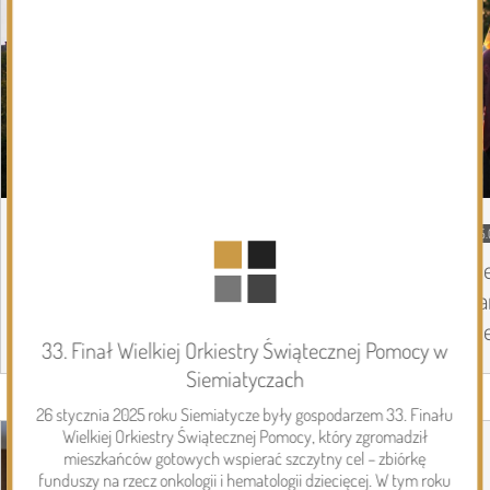
05.08.2026
Podlasie24
05.
Zmiany personalne w diecezji
Pi
drohiczyńskiej
pa
Pi
33. Finał Wielkiej Orkiestry Świątecznej Pomocy w
Siemiatyczach
Page 1 of 6
26 stycznia 2025 roku Siemiatycze były gospodarzem 33. Finału
Inwestycje
Wielkiej Orkiestry Świątecznej Pomocy, który zgromadził
mieszkańców gotowych wspierać szczytny cel – zbiórkę
funduszy na rzecz onkologii i hematologii dziecięcej. W tym roku