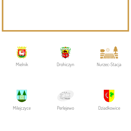
Powiat Siemiatycki
Siemiatycze
Gmina Siemiatycze
Mielnik
Drohiczyn
Nurzec-Stacja
Milejczyce
Perlejewo
Dziadkowice