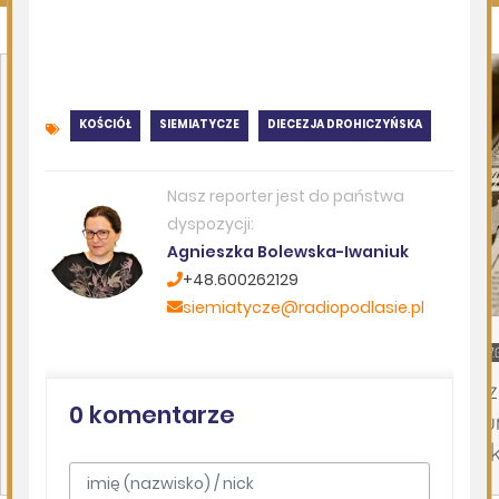
Siemiatycze
08.08.2026
Miejska Biblioteka Publiczna w Siemiatyczach
07.
„Historie blisko ludzi – Podlaskie
Sz
inspiracje”
ru
al