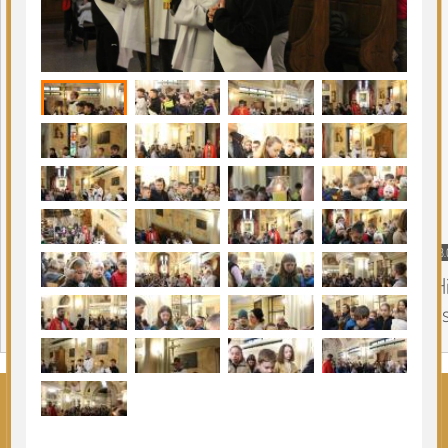
ulicami miasta, w kościele Św. Andrzeja Boboli zakończy się też
nocna droga krzyżowa z Sanktuarium Maryjnego w Ostrożanach.
Podlasie24
|
22.03.2025
Wczytywanie...
08.08.2026
Gmina Siemiatycze
08.
Kolejna dotacja dla OSP
„H
in
Page 1 of 6
Rozwiń kategorie ⬇️
Kliknij, by wyświetlić wszystkie kategorie