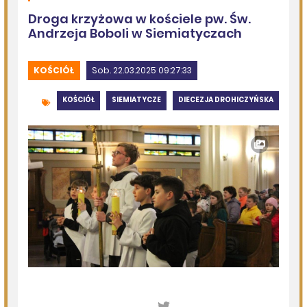
Kolejna dotacja dla OSP
08.08.2026
Podlasie24
Siódmy dzień Pieszej Pielgrzymki Drohiczyńskiej.
Wytrwałość, modlitwa i droga ku Jasnej Górze /AUDIO/
08.08.2026
Miejska Biblioteka Publiczna w Siemiatyczach
„Historie blisko ludzi – Podlaskie inspiracje”
07.08.2026
Komenda Policji Siemiatycze
Szedł ulicą z nożem w ręku i metalową rurką - w plecaku
miał skradziony alkohol i perfumy
07.08.2026
Miejska Biblioteka Publiczna w Siemiatyczach
Wernisaż wystawy „Pędzlem i sercem” w Galerii
„Odrobina Kultury”