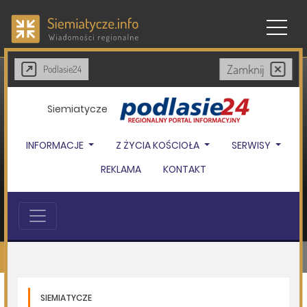
Zamknij
Podlasie24
23.07.2026
Miasto Siemiatycze
Od 1 sierpnia ruszają zapisy na "Lato z biblioteką
2026"!
Page 6 of 9
Najnowsze
Komunikaty
Powietrze
08.08.2026
Gmina Siemiatycze