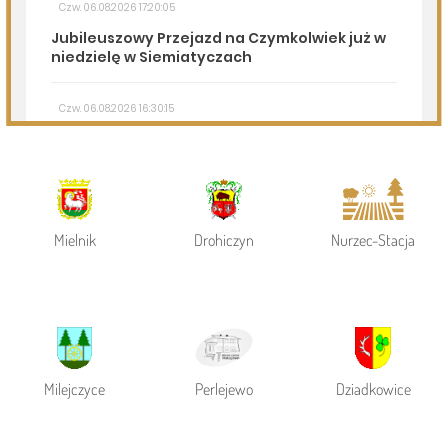
Powiat Siemiatycki
Siemiatycze
Gmina Siemiatycze
Mielnik
Drohiczyn
Nurzec-Stacja
Milejczyce
Perlejewo
Dziadkowice