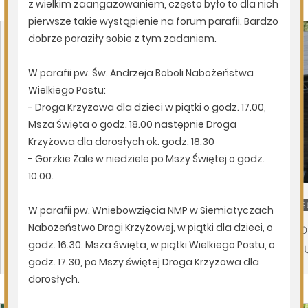
Page 1 of 6
Wydarzenia
07.08.2026
Miejska Biblioteka Publiczna w Siemiatyczach
06.
Wernisaż wystawy „Pędzlem i sercem” w
Po
Galerii „Odrobina Kultury”
Mu
Page 1 of 6
Wiara