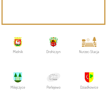
Powiat Siemiatycki
Siemiatycze
Gmina Siemiatycze
Mielnik
Drohiczyn
Nurzec-Stacja
Milejczyce
Perlejewo
Dziadkowice