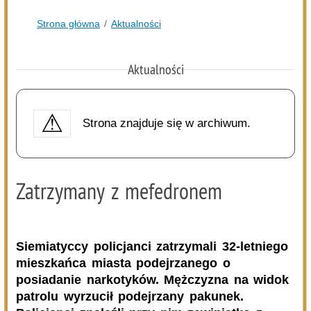
BITWA SOŁECTW – już można zgłaszać drużyny
09.08.2026
Podlasie24
Coraz mniej kilometrów do Częstochowy, coraz więcej
pielgrzymów na trasie. Ósmy dzień Pieszej Pielgrzymki
Drohiczyńskiej
08.08.2026
Gmina Dziadkowice
Przebudowa drogi dojazdowej do pól
08.08.2026
Gmina Siemiatycze
Kolejna dotacja dla OSP
08.08.2026
Podlasie24
Siódmy dzień Pieszej Pielgrzymki Drohiczyńskiej.
Wytrwałość, modlitwa i droga ku Jasnej Górze /AUDIO/