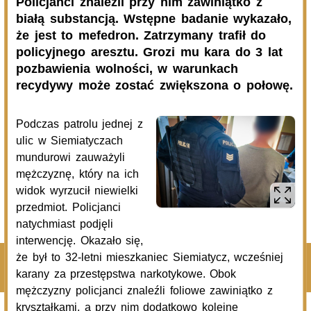
08.08.2026
Miejska Biblioteka Publiczna w Siemiatyczach
„Historie blisko ludzi – Podlaskie inspiracje”
07.08.2026
Komenda Policji Siemiatycze
Szedł ulicą z nożem w ręku i metalową rurką - w plecaku
miał skradziony alkohol i perfumy
07.08.2026
Miejska Biblioteka Publiczna w Siemiatyczach
Wernisaż wystawy „Pędzlem i sercem” w Galerii
„Odrobina Kultury”
Pokaż więcej
Kliknij, by wyświetlić wszystkie artykuły