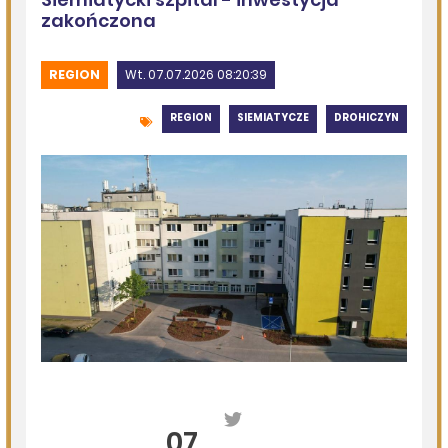
Kolejna dotacja dla OSP
DZISIEJSZY
Podlasie24
Siódmy dzień Pieszej Pielgrzymki Drohiczyńskiej.
Wytrwałość, modlitwa i droga ku Jasnej Górze /AUDIO/
DZISIEJSZY
Miejska Biblioteka Publiczna w Siemiatyczach
„Historie blisko ludzi – Podlaskie inspiracje”
07.08.2026
Komenda Policji Siemiatycze
Szedł ulicą z nożem w ręku i metalową rurką - w plecaku
miał skradziony alkohol i perfumy
07.08.2026
Miejska Biblioteka Publiczna w Siemiatyczach
Wernisaż wystawy „Pędzlem i sercem” w Galerii
„Odrobina Kultury”