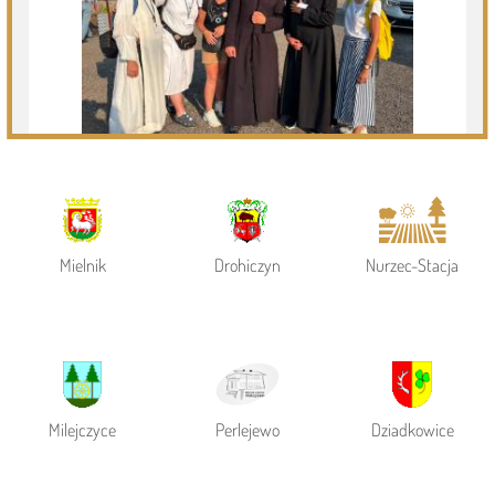
Powiat Siemiatycki
Siemiatycze
Gmina Siemiatycze
Mielnik
Drohiczyn
Nurzec-Stacja
Milejczyce
Perlejewo
Dziadkowice