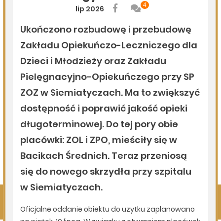
06.08.2026
Podlasie24
Po raz 35. w Mielniku odbędą się Muzyczne Dialogi nad
Bugiem
06.08.2026
Podlasie24
Trud drogi i siła wspólnoty. Szósty dzień Pieszej
Pielgrzymki Drohiczyńskiej na Jasną Górę
06.08.2026
Podlasie24
Milejczyce przyciągają tłumy. Poznaj program nabożeństw
/AUDIO/
Pokaż więcej
Kliknij, by wyświetlić wszystkie artykuły