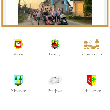
Powiat Siemiatycki
Siemiatycze
Gmina Siemiatycze
Mielnik
Drohiczyn
Nurzec-Stacja
Milejczyce
Perlejewo
Dziadkowice