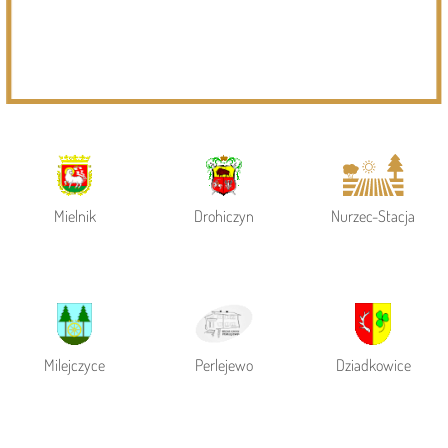
Powiat Siemiatycki
Siemiatycze
Gmina Siemiatycze
Mielnik
Drohiczyn
Nurzec-Stacja
Milejczyce
Perlejewo
Dziadkowice