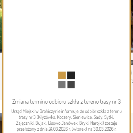
06.08.2026
Podlasie24
06.
Trud drogi i siła wspólnoty. Szósty dzień
Mi
Pieszej Pielgrzymki Drohiczyńskiej na
pr
Jasną Górę
Zmiana terminu odbioru szkła z terenu trasy nr 3
Page 1 of 6
Urząd Miejski w Drohiczynie informuje, że odbiór szkła z terenu
Inwestycje
trasy nr 3 (Kłyzówka, Koczery, Sieniewice, Sady, Sytki,
Zajęczniki, Bujaki, Lisowo Janówek, Bryki, Narojki) zostaje
przełożony z dnia 24.03.2026 r. (wtorek) na 30.03.2026 r.