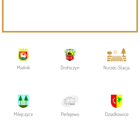
Powiat Siemiatycki
Siemiatycze
Gmina Siemiatycze
Mielnik
Drohiczyn
Nurzec-Stacja
Milejczyce
Perlejewo
Dziadkowice