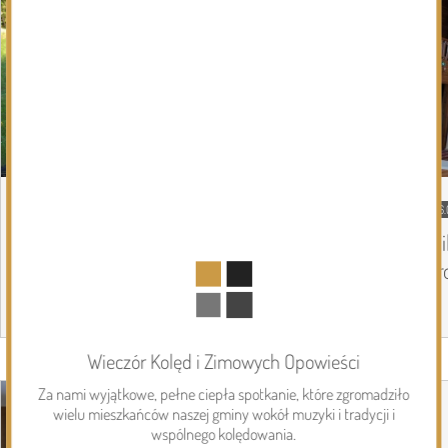
06.08.2026
Podlasie24
06.
Trud drogi i siła wspólnoty. Szósty dzień
Mi
Pieszej Pielgrzymki Drohiczyńskiej na
pr
Jasną Górę
Wieczór Kolęd i Zimowych Opowieści
Page 1 of 6
Inwestycje
Za nami wyjątkowe, pełne ciepła spotkanie, które zgromadziło
wielu mieszkańców naszej gminy wokół muzyki i tradycji i
wspólnego kolędowania.