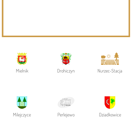
Powiat Siemiatycki
Siemiatycze
Gmina Siemiatycze
Mielnik
Drohiczyn
Nurzec-Stacja
Milejczyce
Perlejewo
Dziadkowice