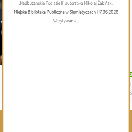
„Nadbużańskie Podlasie II” autorstwa Mikołaj Żabiński.
Miejska Biblioteka Publiczna w Siemiatyczach
|
17.06.2026
Wczytywanie...
DZISIEJSZY
Gmina Siemiatycze
DZ
Kolejna dotacja dla OSP
„H
in
Page 1 of 6
Rozwiń kategorie ⬇️
Kliknij, by wyświetlić wszystkie kategorie