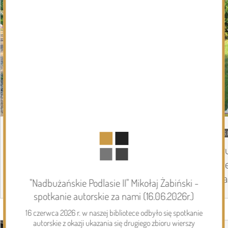
DZISIEJSZY
Podlasie24
06.
Siódmy dzień Pieszej Pielgrzymki
Tr
Drohiczyńskiej. Wytrwałość, modlitwa i
Pi
droga ku Jasnej Górze /AUDIO/
Ja
"Nadbużańskie Podlasie II" Mikołaj Żabiński -
spotkanie autorskie za nami (16.06.2026r.)
16 czerwca 2026 r. w naszej bibliotece odbyło się spotkanie
Page 1 of 6
Inwestycje
autorskie z okazji ukazania się drugiego zbioru wierszy