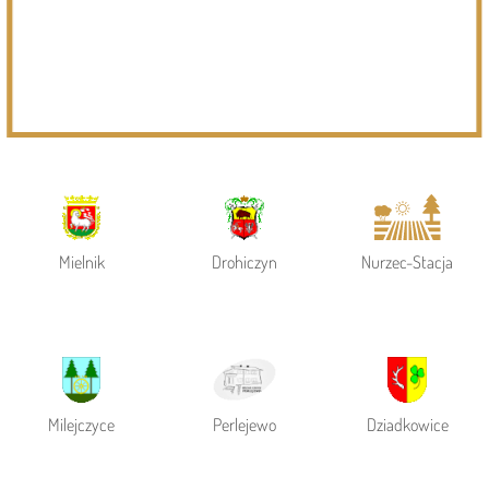
Powiat Siemiatycki
Siemiatycze
Gmina Siemiatycze
Mielnik
Drohiczyn
Nurzec-Stacja
Milejczyce
Perlejewo
Dziadkowice