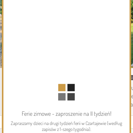
DZISIEJSZY
Podlasie24
06.
Siódmy dzień Pieszej Pielgrzymki
Tr
Drohiczyńskiej. Wytrwałość, modlitwa i
Pi
droga ku Jasnej Górze /AUDIO/
Ja
Ferie zimowe - zaproszenie na II tydzień!
Zapraszamy dzieci na drugi tydzień ferii w Czartajewie (według
Page 1 of 6
Inwestycje
zapisów z 1-szego tygodnia).