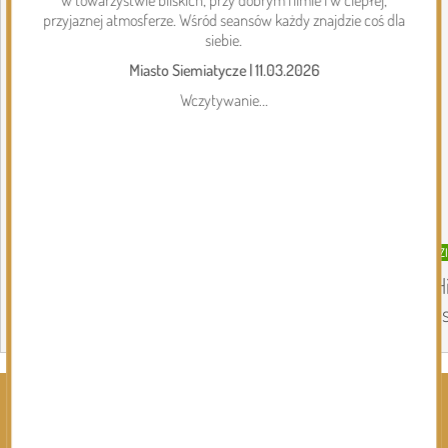
przyjaznej atmosferze. Wśród seansów każdy znajdzie coś dla
siebie.
Miasto Siemiatycze
|
11.03.2026
Wczytywanie...
DZISIEJSZY
Gmina Siemiatycze
DZ
Kolejna dotacja dla OSP
„H
in
Page 1 of 6
Rozwiń kategorie ⬇️
Kliknij, by wyświetlić wszystkie kategorie