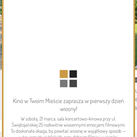
DZISIEJSZY
Podlasie24
06.
Siódmy dzień Pieszej Pielgrzymki
Tr
Drohiczyńskiej. Wytrwałość, modlitwa i
Pi
Kino w Twoim Mieście zaprasza w pierwszy dzień
droga ku Jasnej Górze /AUDIO/
Ja
wiosny!
W sobotę, 21 marca, sala koncertowo-kinowa przy ul.
Świętojańskiej 25 rozkwitnie wiosennymi emocjami filmowymi.
Page 1 of 6
To doskonała okazja, by powitać wiosnę w wyjątkowy sposób —
Inwestycje
w towarzystwie bliskich, przy dobrym filmie i w ciepłej,