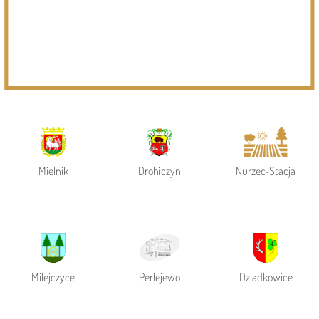
Powiat Siemiatycki
Siemiatycze
Gmina Siemiatycze
Mielnik
Drohiczyn
Nurzec-Stacja
Milejczyce
Perlejewo
Dziadkowice