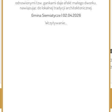
odnowionymi tzw. gankami daje efekt małego dworku,
nawiązując do lokalnej tradycji architektonicznej.
Gmina Siemiatycze
|
02.04.2026
Wczytywanie...
DZISIEJSZY
Gmina Perlejewo
04.
Gmina Perlejewo z dofinansowaniem na
Do
wsparcie jednostek OSP
Se
Page 1 of 6
Rozwiń kategorie ⬇️
Kliknij, by wyświetlić wszystkie kategorie