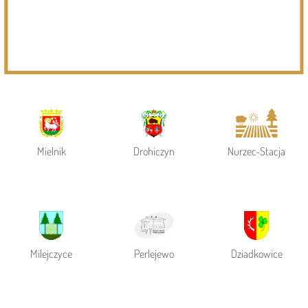
Powiat Siemiatycki
Siemiatycze
Gmina Siemiatycze
Mielnik
Drohiczyn
Nurzec-Stacja
Milejczyce
Perlejewo
Dziadkowice