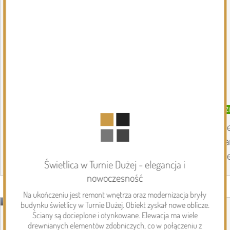
DZISIEJSZY
Podlasie24
DZ
Zmiany personalne w diecezji
Pi
drohiczyńskiej
pa
Pi
Świetlica w Turnie Dużej - elegancja i
nowoczesność
Page 1 of 6
Na ukończeniu jest remont wnętrza oraz modernizacja bryły
Inwestycje
budynku świetlicy w Turnie Dużej. Obiekt zyskał nowe oblicze.
Ściany są docieplone i otynkowane. Elewacja ma wiele
drewnianych elementów zdobniczych, co w połączeniu z