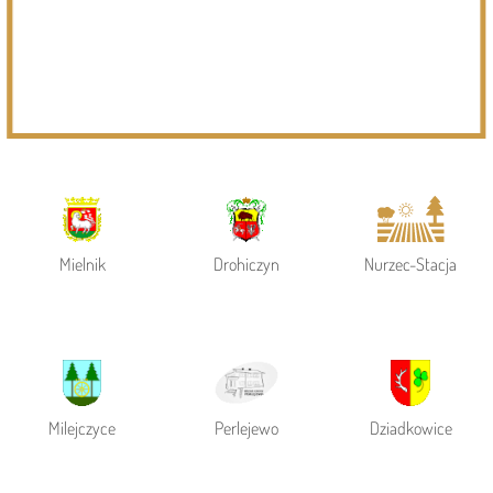
Powiat Siemiatycki
Siemiatycze
Gmina Siemiatycze
Mielnik
Drohiczyn
Nurzec-Stacja
Milejczyce
Perlejewo
Dziadkowice