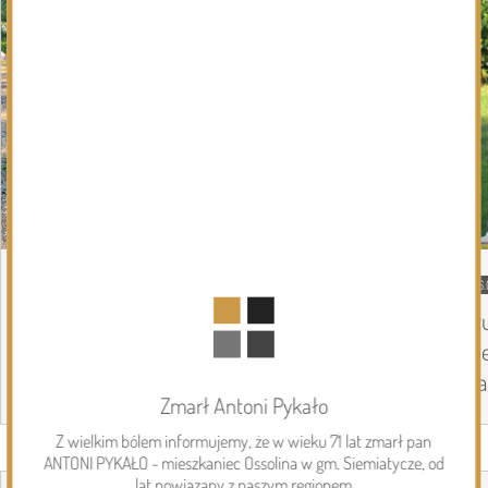
DZISIEJSZY
Podlasie24
06.
Siódmy dzień Pieszej Pielgrzymki
Tr
Drohiczyńskiej. Wytrwałość, modlitwa i
Pi
droga ku Jasnej Górze /AUDIO/
Ja
Zmarł Antoni Pykało
Z wielkim bólem informujemy, że w wieku 71 lat zmarł pan
Page 1 of 6
ANTONI PYKAŁO - mieszkaniec Ossolina w gm. Siemiatycze, od
Inwestycje
lat powiązany z naszym regionem