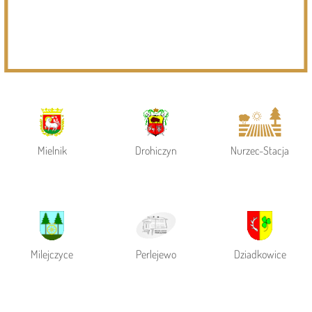
Powiat Siemiatycki
Siemiatycze
Gmina Siemiatycze
Mielnik
Drohiczyn
Nurzec-Stacja
Milejczyce
Perlejewo
Dziadkowice