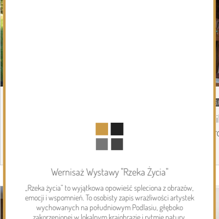
06.08.2026
Podlasie24
06.
Trud drogi i siła wspólnoty. Szósty dzień
Mi
Pieszej Pielgrzymki Drohiczyńskiej na
pr
Jasną Górę
Wernisaż Wystawy "Rzeka Życia"
Page 1 of 6
Inwestycje
„Rzeka życia” to wyjątkowa opowieść spleciona z obrazów,
emocji i wspomnień. To osobisty zapis wrażliwości artystek
wychowanych na południowym Podlasiu, głęboko
zakorzenionej w lokalnym krajobrazie i rytmie natury.