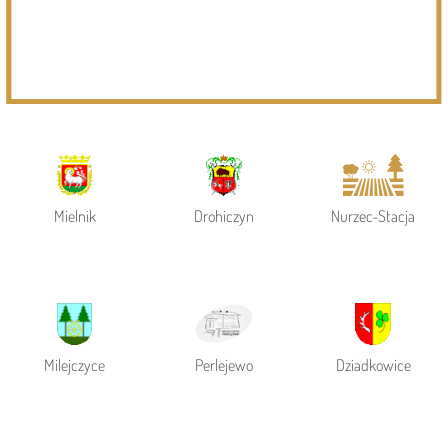
Powiat Siemiatycki
Siemiatycze
Gmina Siemiatycze
Mielnik
Drohiczyn
Nurzec-Stacja
Milejczyce
Perlejewo
Dziadkowice