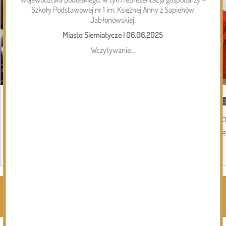
Szkoły Podstawowej nr 1 im. Księżnej Anny z Sapiehów
Jabłonowskiej.
Miasto Siemiatycze
|
06.06.2025
Wczytywanie...
05.08.2026
Gmina Perlejewo
04.
Gmina Perlejewo z dofinansowaniem na
Do
wsparcie jednostek OSP
Se
Page 1 of 6
Rozwiń kategorie ⬇️
Kliknij, by wyświetlić wszystkie kategorie