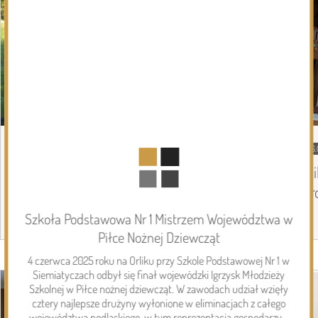
06.08.2026
Podlasie24
06.
Trud drogi i siła wspólnoty. Szósty dzień
Mi
Pieszej Pielgrzymki Drohiczyńskiej na
pr
Jasną Górę
Szkoła Podstawowa Nr 1 Mistrzem Województwa w
Piłce Nożnej Dziewcząt
Page 1 of 6
4 czerwca 2025 roku na Orliku przy Szkole Podstawowej Nr 1 w
Inwestycje
Siemiatyczach odbył się finał wojewódzki Igrzysk Młodzieży
Szkolnej w Piłce nożnej dziewcząt. W zawodach udział wzięły
cztery najlepsze drużyny wyłonione w eliminacjach z całego
województwa podlaskiego, w tym reprezentacja gospodarzy –