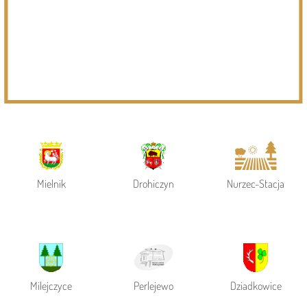
Page 1 of 6
Powiat Siemiatycki
Siemiatycze
Gmina Siemiatycze
Mielnik
Drohiczyn
Nurzec-Stacja
Milejczyce
Perlejewo
Dziadkowice