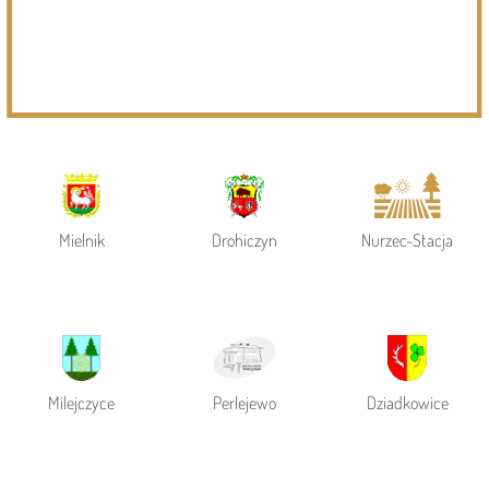
Powiat Siemiatycki
Siemiatycze
Gmina Siemiatycze
Mielnik
Drohiczyn
Nurzec-Stacja
Milejczyce
Perlejewo
Dziadkowice