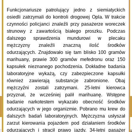
05.08.2026
Podlasie24
Via Carpatia coraz dłuższa. Kolejny odcinek S19 otwarty
dla kierowców
05.08.2026
Podlasie24
Zmiany kadrowe w powiecie siemiatyckim. Nowe osoby
na kierowniczych stanowiskach
04.08.2026
Komenda Policji Siemiatycze
Szczęśliwy finał poszukiwań 45-latka
Pokaż więcej
Kliknij, by wyświetlić wszystkie artykuły
Na sygnale