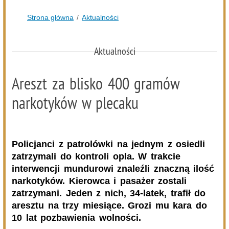
Zmiany personalne w diecezji drohiczyńskiej
05.08.2026
Podlasie24
Pielgrzymują sercem. Duchowi pątnicy w parafii Kłopoty-
Stanisławy wspierają Pieszą Pielgrzymkę Drohiczyńską
05.08.2026
Komenda Policji Siemiatycze
Groził żonie nożem - trafił do aresztu
05.08.2026
Gmina Perlejewo
Gmina Perlejewo z dofinansowaniem na wsparcie
jednostek OSP
05.08.2026
Gmina Dziadkowice
Jubileusz 40-lecia „Kaliny” – galeria.