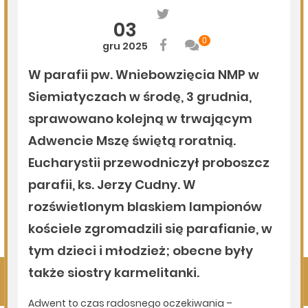
Milejczyce przyciągają tłumy. Poznaj program nabożeństw
/AUDIO/
06.08.2026
Podlasie24
Kolejny rekord na Bugu
05.08.2026
Podlasie24
Zmiany personalne w diecezji drohiczyńskiej
05.08.2026
Podlasie24
Pielgrzymują sercem. Duchowi pątnicy w parafii Kłopoty-
Stanisławy wspierają Pieszą Pielgrzymkę Drohiczyńską
Pokaż więcej
Kliknij, by wyświetlić wszystkie artykuły