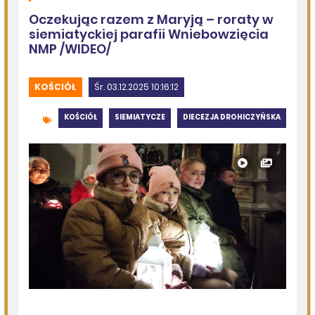
Szedł ulicą z nożem w ręku i metalową rurką - w plecaku
miał skradziony alkohol i perfumy
DZISIEJSZY
Miejska Biblioteka Publiczna w Siemiatyczach
Wernisaż wystawy „Pędzlem i sercem” w Galerii
„Odrobina Kultury”
06.08.2026
Podlasie24
Po raz 35. w Mielniku odbędą się Muzyczne Dialogi nad
Bugiem
06.08.2026
Podlasie24
Trud drogi i siła wspólnoty. Szósty dzień Pieszej
Pielgrzymki Drohiczyńskiej na Jasną Górę
06.08.2026
Podlasie24