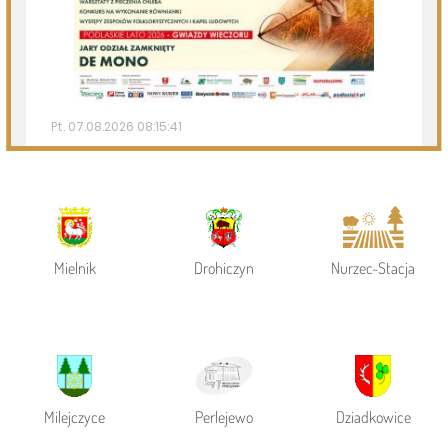
Page 1 of 6
Powiat Siemiatycki
Siemiatycze
Gmina Siemiatycze
Mielnik
Drohiczyn
Nurzec-Stacja
Milejczyce
Perlejewo
Dziadkowice