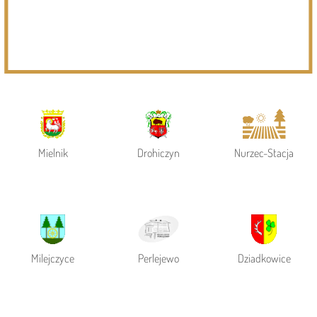
Powiat Siemiatycki
Siemiatycze
Gmina Siemiatycze
Mielnik
Drohiczyn
Nurzec-Stacja
Milejczyce
Perlejewo
Dziadkowice