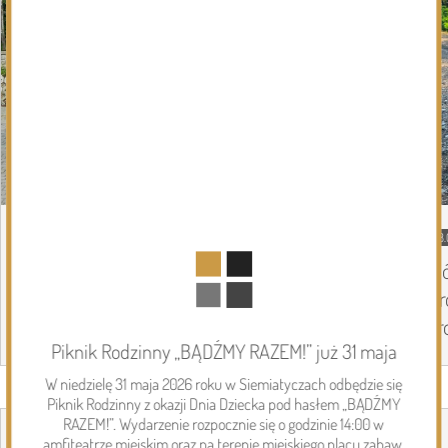
DZISIEJSZY
Podlasie24
08.
Coraz mniej kilometrów do Częstochowy,
Si
coraz więcej pielgrzymów na trasie. Ósmy
Dr
dzień Pieszej Pielgrzymki Drohiczyńskiej
dr
Piknik Rodzinny „BĄDŹMY RAZEM!” już 31 maja
W niedzielę 31 maja 2026 roku w Siemiatyczach odbędzie się
Page 1 of 6
Piknik Rodzinny z okazji Dnia Dziecka pod hasłem „BĄDŹMY
Inwestycje
RAZEM!”. Wydarzenie rozpocznie się o godzinie 14:00 w
amfiteatrze miejskim oraz na terenie miejskiego placu zabaw.