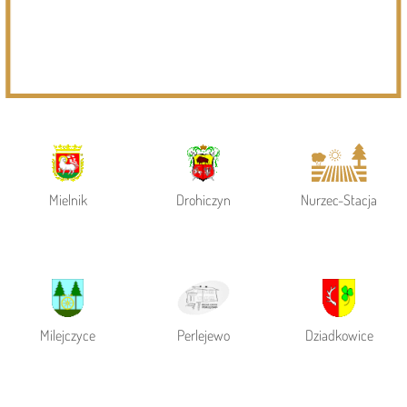
Powiat Siemiatycki
Siemiatycze
Gmina Siemiatycze
Mielnik
Drohiczyn
Nurzec-Stacja
Milejczyce
Perlejewo
Dziadkowice