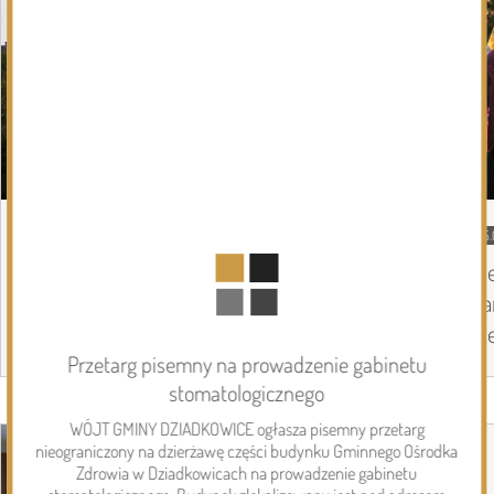
05.08.2026
Podlasie24
05.
Zmiany personalne w diecezji
Pi
drohiczyńskiej
pa
Pi
Przetarg pisemny na prowadzenie gabinetu
stomatologicznego
Page 1 of 6
Inwestycje
WÓJT GMINY DZIADKOWICE ogłasza pisemny przetarg
nieograniczony na dzierżawę części budynku Gminnego Ośrodka
Zdrowia w Dziadkowicach na prowadzenie gabinetu