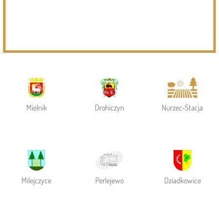
Powiat Siemiatycki
Siemiatycze
Gmina Siemiatycze
Mielnik
Drohiczyn
Nurzec-Stacja
Milejczyce
Perlejewo
Dziadkowice