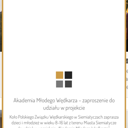
05.08.2026
Podlasie24
05.
Zmiany personalne w diecezji
Pi
drohiczyńskiej
pa
Pi
Akademia Młodego Wędkarza – zaproszenie do
Page 1 of 6
udziału w projekcie
Inwestycje
Koło Polskiego Związku Wędkarskiego w Siemiatyczach zaprasza
dzieci i młodzież w wieku 8–16 lat z terenu Miasta Siemiatycze