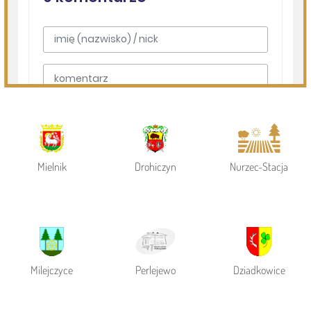
Powiat Siemiatycki
Siemiatycze
Gmina Siemiatycze
Mielnik
Drohiczyn
Nurzec-Stacja
Milejczyce
Perlejewo
Dziadkowice