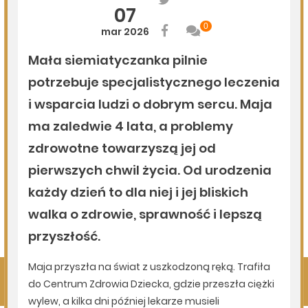
06.08.2026
Podlasie24
Po raz 35. w Mielniku odbędą się Muzyczne Dialogi nad
Bugiem
06.08.2026
Podlasie24
Trud drogi i siła wspólnoty. Szósty dzień Pieszej
Pielgrzymki Drohiczyńskiej na Jasną Górę
06.08.2026
Podlasie24
Milejczyce przyciągają tłumy. Poznaj program nabożeństw
/AUDIO/
Pokaż więcej
Kliknij, by wyświetlić wszystkie artykuły