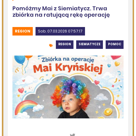
Kolejna dotacja dla OSP
DZISIEJSZY
Podlasie24
Siódmy dzień Pieszej Pielgrzymki Drohiczyńskiej.
Wytrwałość, modlitwa i droga ku Jasnej Górze /AUDIO/
DZISIEJSZY
Miejska Biblioteka Publiczna w Siemiatyczach
„Historie blisko ludzi – Podlaskie inspiracje”
07.08.2026
Komenda Policji Siemiatycze
Szedł ulicą z nożem w ręku i metalową rurką - w plecaku
miał skradziony alkohol i perfumy
07.08.2026
Miejska Biblioteka Publiczna w Siemiatyczach
Wernisaż wystawy „Pędzlem i sercem” w Galerii
„Odrobina Kultury”