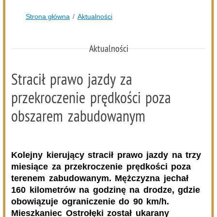
Kolejna dotacja dla OSP
08.08.2026
Podlasie24
Siódmy dzień Pieszej Pielgrzymki Drohiczyńskiej.
Wytrwałość, modlitwa i droga ku Jasnej Górze /AUDIO/
08.08.2026
Miejska Biblioteka Publiczna w Siemiatyczach
„Historie blisko ludzi – Podlaskie inspiracje”
07.08.2026
Komenda Policji Siemiatycze
Szedł ulicą z nożem w ręku i metalową rurką - w plecaku
miał skradziony alkohol i perfumy
07.08.2026
Miejska Biblioteka Publiczna w Siemiatyczach
Wernisaż wystawy „Pędzlem i sercem” w Galerii
„Odrobina Kultury”