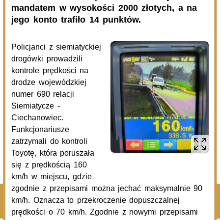
06.08.2026
Podlasie24
Po raz 35. w Mielniku odbędą się Muzyczne Dialogi nad
Bugiem
06.08.2026
Podlasie24
Trud drogi i siła wspólnoty. Szósty dzień Pieszej
Pielgrzymki Drohiczyńskiej na Jasną Górę
06.08.2026
Podlasie24
Milejczyce przyciągają tłumy. Poznaj program nabożeństw
/AUDIO/
Pokaż więcej
Kliknij, by wyświetlić wszystkie artykuły