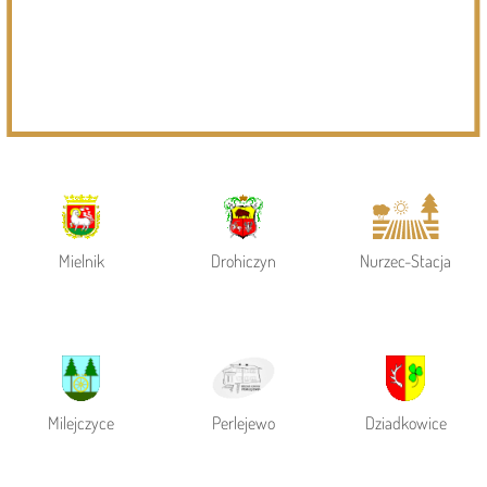
Powiat Siemiatycki
Siemiatycze
Gmina Siemiatycze
Mielnik
Drohiczyn
Nurzec-Stacja
Milejczyce
Perlejewo
Dziadkowice