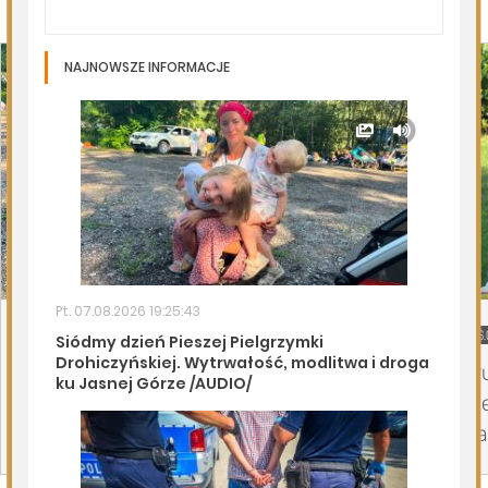
Page 1 of 6
Drohiczyn
DZISIEJSZY
Podlasie24
06.
Siódmy dzień Pieszej Pielgrzymki
Tr
Drohiczyńskiej. Wytrwałość, modlitwa i
Pi
droga ku Jasnej Górze /AUDIO/
Ja