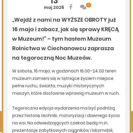
06.08.2026
Podlasie24
Po raz 35. w Mielniku odbędą się Muzyczne Dialogi nad
Bugiem
06.08.2026
Podlasie24
Trud drogi i siła wspólnoty. Szósty dzień Pieszej
Pielgrzymki Drohiczyńskiej na Jasną Górę
06.08.2026
Podlasie24
Milejczyce przyciągają tłumy. Poznaj program nabożeństw
/AUDIO/
Pokaż więcej
Kliknij, by wyświetlić wszystkie artykuły