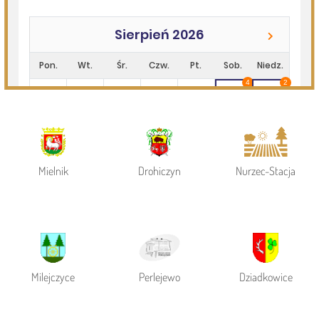
Powiat Siemiatycki
Siemiatycze
Gmina Siemiatycze
Mielnik
Drohiczyn
Nurzec-Stacja
Milejczyce
Perlejewo
Dziadkowice