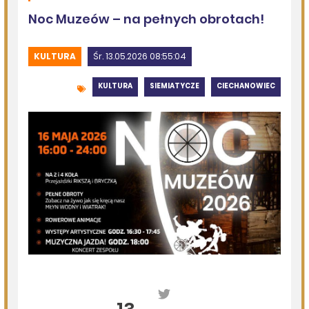
Kolejna dotacja dla OSP
DZISIEJSZY
Podlasie24
Siódmy dzień Pieszej Pielgrzymki Drohiczyńskiej.
Wytrwałość, modlitwa i droga ku Jasnej Górze /AUDIO/
DZISIEJSZY
Miejska Biblioteka Publiczna w Siemiatyczach
„Historie blisko ludzi – Podlaskie inspiracje”
07.08.2026
Komenda Policji Siemiatycze
Szedł ulicą z nożem w ręku i metalową rurką - w plecaku
miał skradziony alkohol i perfumy
07.08.2026
Miejska Biblioteka Publiczna w Siemiatyczach
Wernisaż wystawy „Pędzlem i sercem” w Galerii
„Odrobina Kultury”