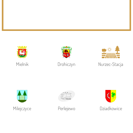
Powiat Siemiatycki
Siemiatycze
Gmina Siemiatycze
Mielnik
Drohiczyn
Nurzec-Stacja
Milejczyce
Perlejewo
Dziadkowice