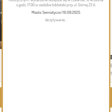
o godz. 17.00 w siedzibie biblioteki przy ul. Górnej 23 A.
Miasto Siemiatycze
|
10.09.2025
Wczytywanie...
08.08.2026
Gmina Siemiatycze
08.
Kolejna dotacja dla OSP
„H
in
Page 1 of 6
Rozwiń kategorie ⬇️
Kliknij, by wyświetlić wszystkie kategorie