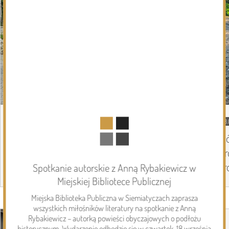
DZISIEJSZY
Podlasie24
08.
Coraz mniej kilometrów do Częstochowy,
Si
coraz więcej pielgrzymów na trasie. Ósmy
Dr
dzień Pieszej Pielgrzymki Drohiczyńskiej
dr
Spotkanie autorskie z Anną Rybakiewicz w
Miejskiej Bibliotece Publicznej
Miejska Biblioteka Publiczna w Siemiatyczach zaprasza
Page 1 of 6
Inwestycje
wszystkich miłośników literatury na spotkanie z Anną
Rybakiewicz – autorką powieści obyczajowych o podłożu
historycznym. Wydarzenie odbędzie się w czwartek, 18 września