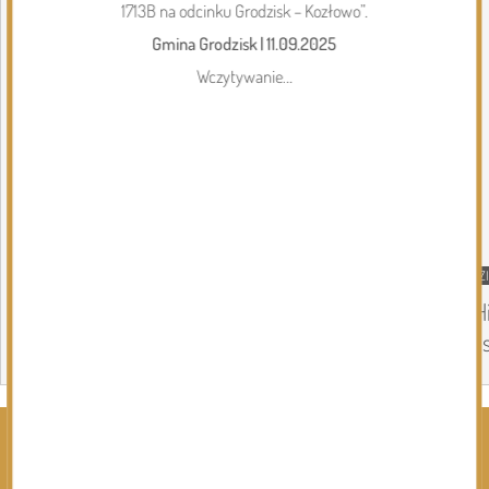
1713B na odcinku Grodzisk – Kozłowo”.
Gmina Grodzisk
|
11.09.2025
Wczytywanie...
DZISIEJSZY
Gmina Siemiatycze
DZ
Kolejna dotacja dla OSP
„H
in
Page 1 of 6
Rozwiń kategorie ⬇️
Kliknij, by wyświetlić wszystkie kategorie