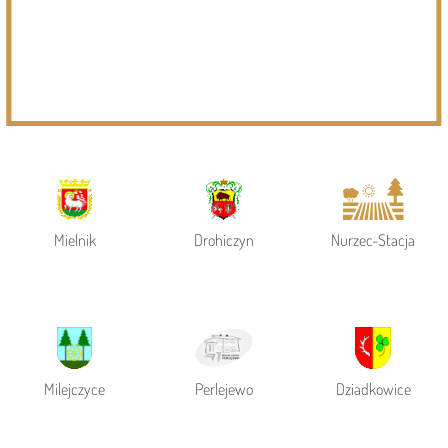
Powiat Siemiatycki
Siemiatycze
Gmina Siemiatycze
Mielnik
Drohiczyn
Nurzec-Stacja
Milejczyce
Perlejewo
Dziadkowice