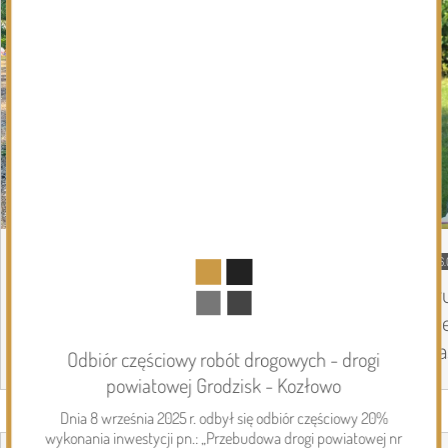
DZISIEJSZY
Podlasie24
06.
Siódmy dzień Pieszej Pielgrzymki
Tr
Drohiczyńskiej. Wytrwałość, modlitwa i
Pi
droga ku Jasnej Górze /AUDIO/
Ja
Odbiór częściowy robót drogowych - drogi
powiatowej Grodzisk - Kozłowo
Dnia 8 września 2025 r. odbył się odbiór częściowy 20%
Page 1 of 6
Inwestycje
wykonania inwestycji pn.: „Przebudowa drogi powiatowej nr