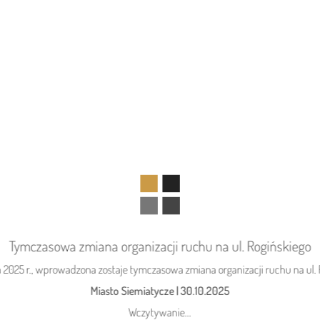
Tymczasowa zmiana organizacji ruchu na ul. Rogińskiego
04.08.2026
Gmina Siemiatycze
Zaproszenie na festyn do Rogawki
 2025 r., wprowadzona zostaje tymczasowa zmiana organizacji ruchu na ul.
Miasto Siemiatycze
|
30.10.2025
Wczytywanie...