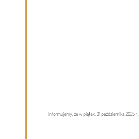
Page 1 of 6
Wydarzenia
06.08.2026
Podlasie24
Informujemy, że w piątek, 31 października 2025 
Po raz 35. w Mielniku odbędą się
Muzyczne Dialogi nad Bugiem