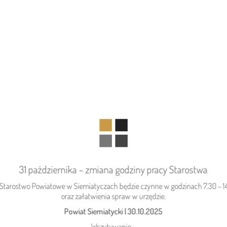
31 października – zmiana godziny pracy Starostwa
06.08.2026
Podlasie24
r. Starostwo Powiatowe w Siemiatyczach będzie czynne w godzinach 7.30 – 1
Kolejny rekord na Bugu
oraz załatwienia spraw w urzędzie.
Powiat Siemiatycki
|
30.10.2025
Wczytywanie...