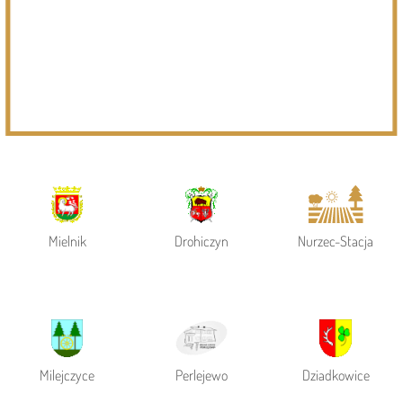
Page 1 of 6
Powiat Siemiatycki
Siemiatycze
Gmina Siemiatycze
Mielnik
Drohiczyn
Nurzec-Stacja
Milejczyce
Perlejewo
Dziadkowice