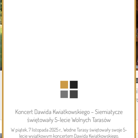
06.08.2026
Podlasie24
06.
Trud drogi i siła wspólnoty. Szósty dzień
Mi
Pieszej Pielgrzymki Drohiczyńskiej na
pr
Jasną Górę
Koncert Dawida Kwiatkowskiego – Siemiatycze
świętowały 5-lecie Wolnych Tarasów
Page 1 of 6
W piątek, 7 listopada 2025 r., Wodne Tarasy świętowały swoje 5-
Inwestycje
lecie wyjątkowym koncertem Dawida Kwiatkowskiego.