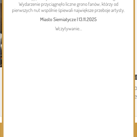
Wydarzenie przyciągnęło liczne grono fanów, którzy od
pierwszych nut wspólnie śpiewali największe przeboje artysty.
Miasto Siemiatycze
|
13.11.2025
Wczytywanie...
05.08.2026
Gmina Perlejewo
04.
Gmina Perlejewo z dofinansowaniem na
Do
wsparcie jednostek OSP
Se
Page 1 of 6
Rozwiń kategorie ⬇️