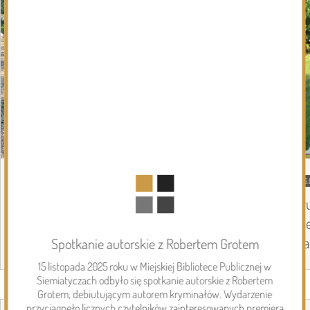
DZISIEJSZY
Podlasie24
06.
Siódmy dzień Pieszej Pielgrzymki
Tr
Drohiczyńskiej. Wytrwałość, modlitwa i
Pi
droga ku Jasnej Górze /AUDIO/
Ja
Spotkanie autorskie z Robertem Grotem
15 listopada 2025 roku w Miejskiej Bibliotece Publicznej w
Siemiatyczach odbyło się spotkanie autorskie z Robertem
Page 1 of 6
Grotem, debiutującym autorem kryminałów. Wydarzenie
Inwestycje
przyciągnęło licznych czytelników zainteresowanych premierą