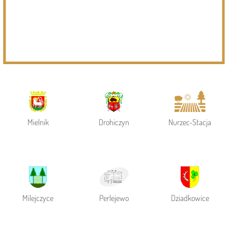
Powiat Siemiatycki
Siemiatycze
Gmina Siemiatycze
Mielnik
Drohiczyn
Nurzec-Stacja
Milejczyce
Perlejewo
Dziadkowice