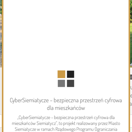
DZISIEJSZY
Podlasie24
06.
Siódmy dzień Pieszej Pielgrzymki
Tr
Drohiczyńskiej. Wytrwałość, modlitwa i
Pi
CyberSiemiatycze – bezpieczna przestrzeń cyfrowa
droga ku Jasnej Górze /AUDIO/
Ja
dla mieszkańców
„CyberSiemiatycze – bezpieczna przestrzeń cyfrowa dla
mieszkańców Siemiatycz”, to projekt realizowany przez Miasto
Page 1 of 6
Inwestycje
Siemiatycze w ramach Rządowego Programu Ograniczania