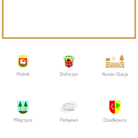
Powiat Siemiatycki
Siemiatycze
Gmina Siemiatycze
Mielnik
Drohiczyn
Nurzec-Stacja
Milejczyce
Perlejewo
Dziadkowice