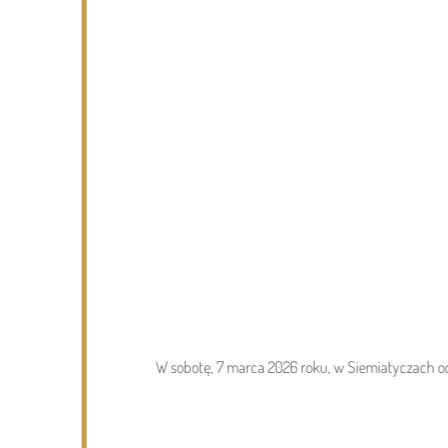
Page 1 of 6
Wydarzenia
DZISIEJSZY
Podlasie24
W sobotę, 7 marca 2026 roku, w Siemiatyczach od
Po raz 35. w Mielniku odbędą się
Muzyczne Dialogi nad Bugiem