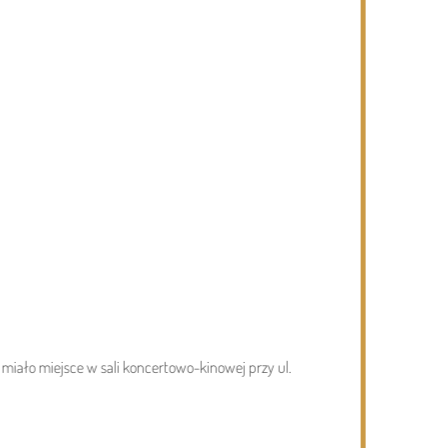
05.08.2026
Gmina Dziadkowice
04.0
miało miejsce w sali koncertowo-kinowej przy ul.
Jubileusz 40-lecia „Kaliny” – galeria.
Zap