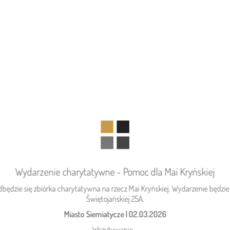
Wydarzenie charytatywne - Pomoc dla Mai Kryńskiej
DZISIEJSZY
Podlasie24
będzie się zbiórka charytatywna na rzecz Mai Kryńskiej. Wydarzenie będzie 
Kolejny rekord na Bugu
Świętojańskiej 25A.
Miasto Siemiatycze
|
02.03.2026
Wczytywanie...